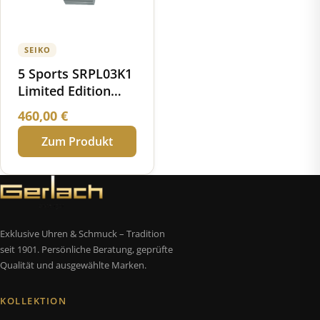
SEIKO
5 Sports SRPL03K1
Limited Edition
1968 Recreation
460,00
€
Zum Produkt
Exklusive Uhren & Schmuck – Tradition
seit 1901. Persönliche Beratung, geprüfte
Qualität und ausgewählte Marken.
KOLLEKTION