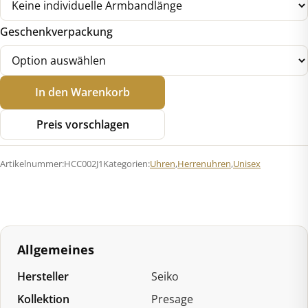
Geschenkverpackung
Seiko
In den Warenkorb
HCC002J1
Presage
Preis vorschlagen
Automatik
Menge
Artikelnummer:
HCC002J1
Kategorien:
Uhren
,
Herrenuhren
,
Unisex
Allgemeines
Hersteller
Seiko
Kollektion
Presage