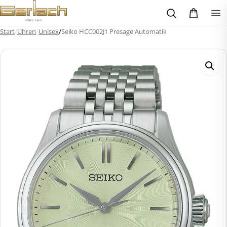
Zum
Inhalt
springen
Start
/
Uhren
/
Unisex
/
Seiko HCC002J1 Presage Automatik