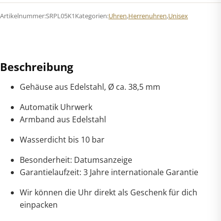
Limited
Artikelnummer:
SRPL05K1
Kategorien:
Uhren
,
Herrenuhren
,
Unisex
Edition
1968
Recreation
Menge
Beschreibung
Gehäuse aus Edelstahl, Ø ca. 38,5 mm
Automatik Uhrwerk
Armband aus Edelstahl
Wasserdicht bis 10 bar
Besonderheit: Datumsanzeige
Garantielaufzeit: 3 Jahre internationale Garantie
Wir können die Uhr direkt als Geschenk für dich
einpacken