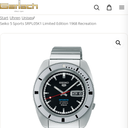
Zum
Inhalt
springen
Start
/
Uhren
/
Unisex
/
Seiko 5 Sports SRPL05K1 Limited Edition 1968 Recreation