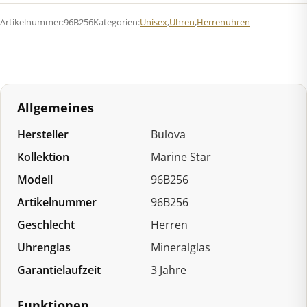
Series
Artikelnummer:
96B256
Kategorien:
Unisex
,
Uhren
,
Herrenuhren
B
Chronograph
Menge
Allgemeines
Hersteller
Bulova
Kollektion
Marine Star
Modell
96B256
Artikelnummer
96B256
Geschlecht
Herren
Uhrenglas
Mineralglas
Garantielaufzeit
3 Jahre
Funktionen