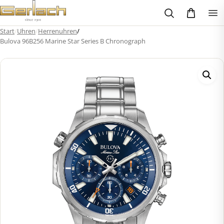
Zum
Inhalt
springen
Start
/
Uhren
/
Herrenuhren
/
Bulova 96B256 Marine Star Series B Chronograph