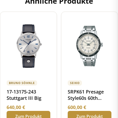
Ähnliche Produkte
BRUNO SÖHNLE
SEIKO
17-13175-243
SRPK61 Presage
Stuttgart III Big
Style60s 60th
Anniversary
640,00
€
600,00
€
Limited Edition
Zum Produkt
Zum Produkt