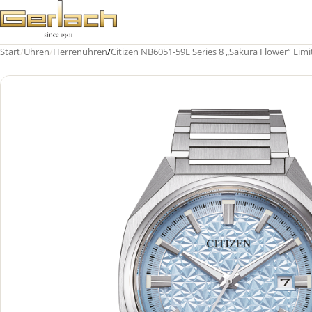
Zum
Inhalt
springen
Start
/
Uhren
/
Herrenuhren
/
Citizen NB6051-59L Series 8 „Sakura Flower“ Limi