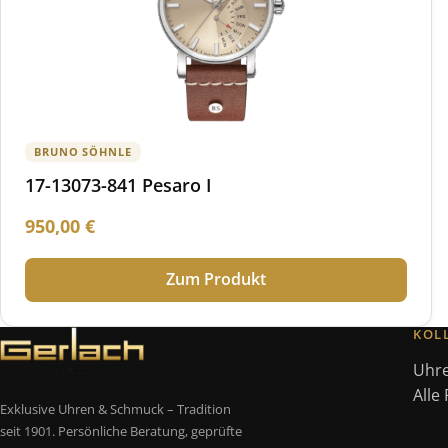
BRUNO SÖHNLE
17-13073-841 Pesaro I
950,00
€
Zum Produkt
KOL
Uhr
Alle
Exklusive Uhren & Schmuck – Tradition
seit 1901. Persönliche Beratung, geprüfte