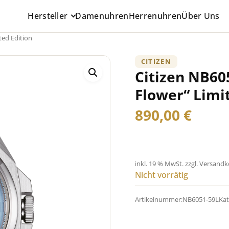
Hersteller
Damenuhren
Herrenuhren
Über Uns
ted Edition
CITIZEN
Citizen NB60
Flower“ Limi
890,00
€
inkl. 19 % MwSt.
zzgl. Versand
Nicht vorrätig
Artikelnummer:
NB6051-59L
Kat