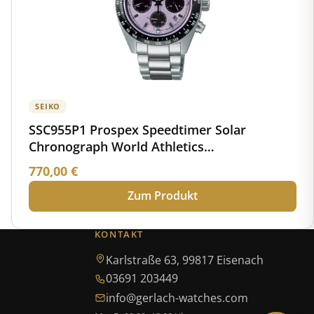
SEIKO
SSC955P1 Prospex Speedtimer Solar
Chronograph World Athletics
Championships Tokyo 25 Limited Edition
770,00
€
Zum Produkt
KONTAKT
Karlstraße 63, 99817 Eisenach
03691 203449
info@gerlach-watches.com