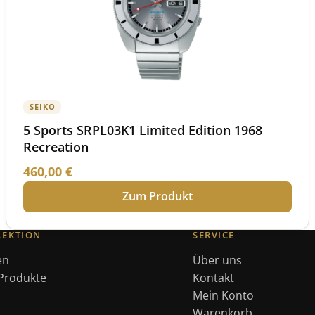
SEIKO
5 Sports SRPL03K1 Limited Edition 1968
Recreation
460,00
€
Zum Produkt
LEKTION
SERVICE
en
Über uns
 Produkte
Kontakt
Mein Konto
Warenkorb