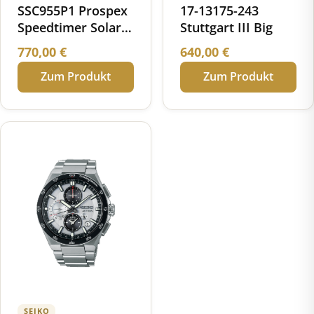
SSC955P1 Prospex
17-13175-243
Speedtimer Solar
Stuttgart III Big
Chronograph
770,00
€
640,00
€
World Athletics
Zum Produkt
Zum Produkt
Championships
Tokyo 25 Limited
Edition
SEIKO