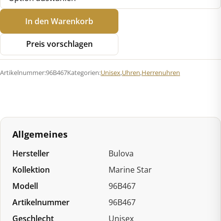
Bulova
In den Warenkorb
96B467
Marine
Preis vorschlagen
Star
Series
Artikelnummer:
96B467
Kategorien:
Unisex
,
Uhren
,
Herrenuhren
B
Chronograph
Menge
Allgemeines
Hersteller
Bulova
Kollektion
Marine Star
Modell
96B467
Artikelnummer
96B467
Geschlecht
Unisex