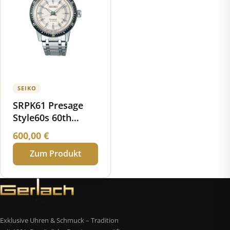
SEIKO
SRPK61 Presage
Style60s 60th
Anniversary
600,00
€
Limited Edition
Zum Produkt
Exklusive Uhren & Schmuck – Tradition