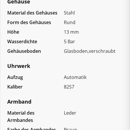
Gehäuse
Material des Gehäuses
Stahl
Form des Gehäuses
Rund
Höhe
13 mm
Wasserdichte
5 Bar
Gehäuseboden
Glasboden,verschraubt
Uhrwerk
Aufzug
Automatik
Kaliber
82S7
Armband
Material des
Leder
Armbandes
Farbe des Armbandes
Braun