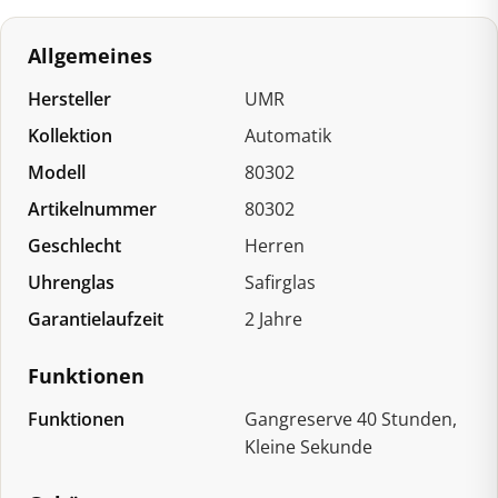
Menge
Allgemeines
Hersteller
UMR
Kollektion
Automatik
Modell
80302
Artikelnummer
80302
Geschlecht
Herren
Uhrenglas
Safirglas
Garantielaufzeit
2 Jahre
Funktionen
Funktionen
Gangreserve 40 Stunden,
Kleine Sekunde