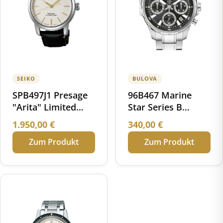
SEIKO
BULOVA
SPB497J1 Presage
96B467 Marine
"Arita" Limited
Star Series B
Edition Automatik
Chronograph
1.950,00
€
340,00
€
Porzellan
Zum Produkt
Zum Produkt
Zifferblatt