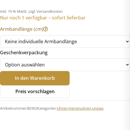
inkl. 19 % MwSt.
zzgl. Versandkosten
Nur noch 1 verfügbar – sofort lieferbar
Armbandlänge (cm)
Geschenkverpackung
UMR
In den Warenkorb
Ruhla
80302
Preis vorschlagen
Titan
Safirglas
Artikelnummer:
80302
Kategorien:
Uhren
,
Herrenuhren
,
Unisex
Automatik
"Open
Heart"