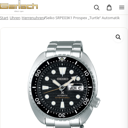
Zum
Inhalt
springen
Start
/
Uhren
/
Herrenuhren
/
Seiko SRPE03K1 Prospex „Turtle“ Automatik