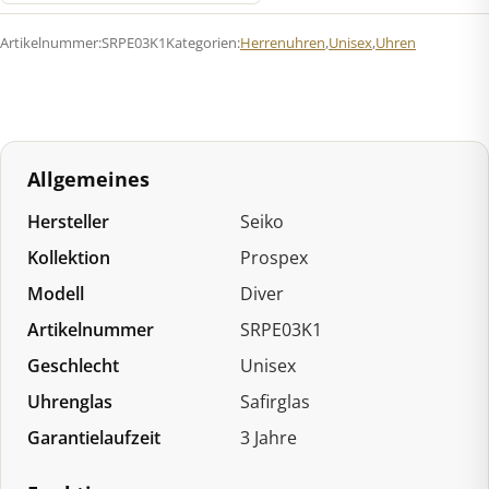
Automatik
Artikelnummer:
SRPE03K1
Kategorien:
Herrenuhren
,
Unisex
,
Uhren
Menge
Allgemeines
Hersteller
Seiko
Kollektion
Prospex
Modell
Diver
Artikelnummer
SRPE03K1
Geschlecht
Unisex
Uhrenglas
Safirglas
Garantielaufzeit
3 Jahre