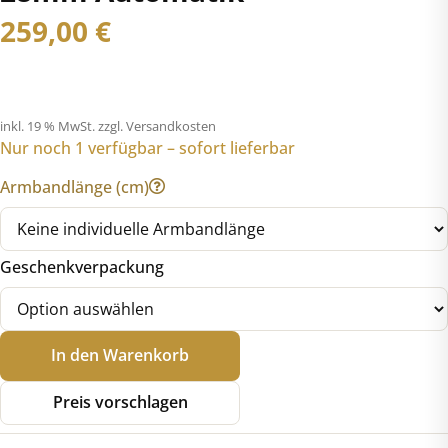
259,00
€
inkl. 19 % MwSt.
zzgl. Versandkosten
Nur noch 1 verfügbar – sofort lieferbar
Armbandlänge (cm)
Geschenkverpackung
Seiko
In den Warenkorb
5
SRE005K1
Preis vorschlagen
SKX
Series