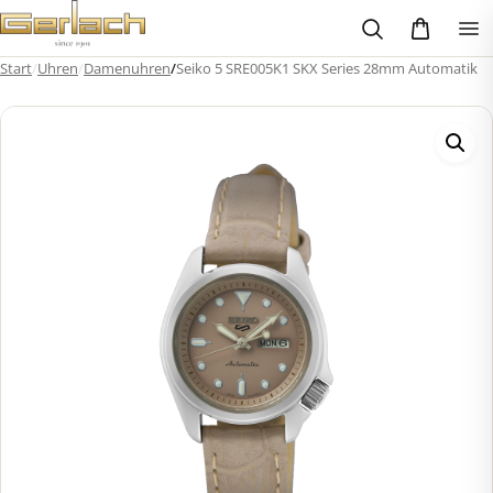
Zum
Inhalt
springen
Start
/
Uhren
/
Damenuhren
/
Seiko 5 SRE005K1 SKX Series 28mm Automatik