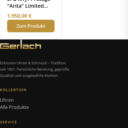
"Arita" Limited
Edition Automatik
1.950,00
€
Porzellan
Zum Produkt
Zifferblatt
Exklusive Uhren & Schmuck – Tradition
seit 1901. Persönliche Beratung, geprüfte
Qualität und ausgewählte Marken.
KOLLEKTION
Uhren
Alle Produkte
SERVICE