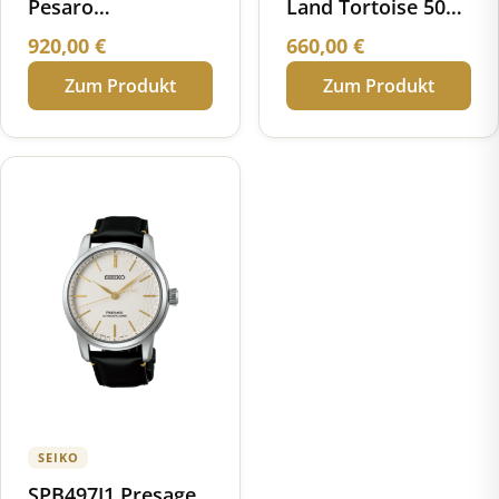
Pesaro
Land Tortoise 50
Chronograph small
Jahre Seiko
920,00
€
660,00
€
Deutschland
Zum Produkt
Zum Produkt
Limited Edition
SEIKO
SPB497J1 Presage