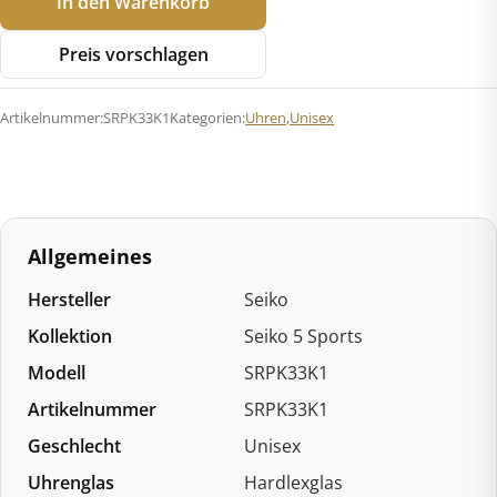
In den Warenkorb
5
Sports
Preis vorschlagen
SRPK33K1
Automatik
Artikelnummer:
SRPK33K1
Kategorien:
Uhren
,
Unisex
Menge
Allgemeines
Hersteller
Seiko
Kollektion
Seiko 5 Sports
Modell
SRPK33K1
Artikelnummer
SRPK33K1
Geschlecht
Unisex
Uhrenglas
Hardlexglas