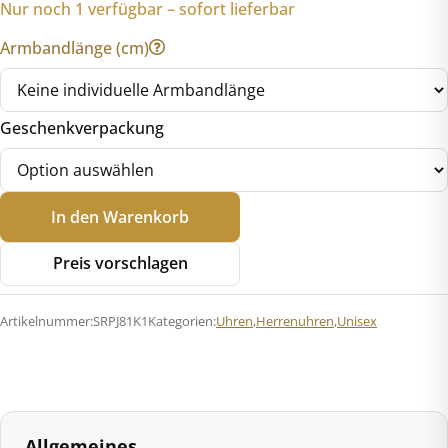
Nur noch 1 verfügbar – sofort lieferbar
Armbandlänge (cm)
Geschenkverpackung
Seiko
In den Warenkorb
5
Sports
Preis vorschlagen
SRPJ81K1
Field
Artikelnummer:
SRPJ81K1
Kategorien:
Uhren
,
Herrenuhren
,
Unisex
Series
Automatik
Menge
Allgemeines