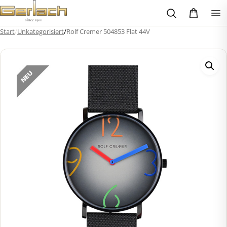
Zum
Inhalt
springen
Start
/
Unkategorisiert
/
Rolf Cremer 504853 Flat 44V