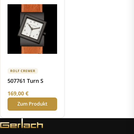
ROLF CREMER
507761 Turn S
169,00
€
Zum Produkt