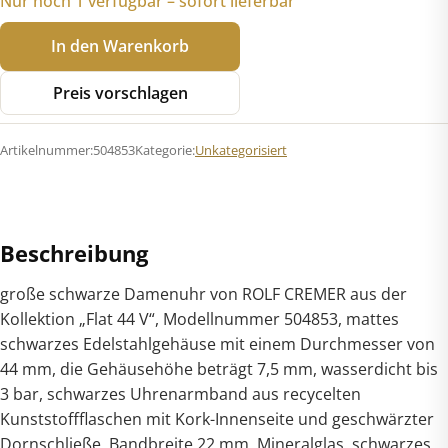
Nur noch 1 verfügbar – sofort lieferbar
Rolf
In den Warenkorb
Cremer
504853
Preis vorschlagen
Flat
44V
Artikelnummer:
504853
Kategorie:
Unkategorisiert
Menge
Beschreibung
große schwarze Damenuhr von ROLF CREMER aus der
Kollektion „Flat 44 V“, Modellnummer 504853, mattes
schwarzes Edelstahlgehäuse mit einem Durchmesser von
44 mm, die Gehäusehöhe beträgt 7,5 mm, wasserdicht bis
3 bar, schwarzes Uhrenarmband aus recycelten
Kunststoffflaschen mit Kork-Innenseite und geschwärzter
Dornschließe, Bandbreite 22 mm, Mineralglas, schwarzes