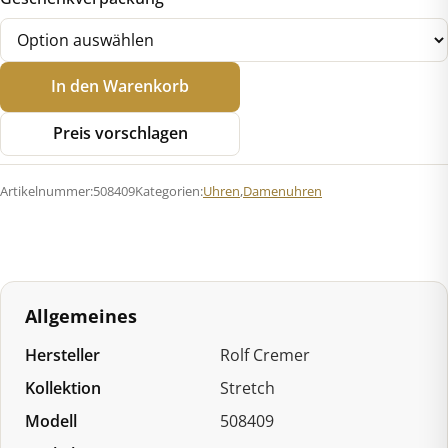
Rolf
In den Warenkorb
Cremer
508409
Preis vorschlagen
Stretch
Menge
Artikelnummer:
508409
Kategorien:
Uhren
,
Damenuhren
Allgemeines
Hersteller
Rolf Cremer
Kollektion
Stretch
Modell
508409