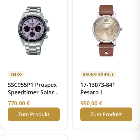
SEIKO
BRUNO SÖHNLE
SSC955P1 Prospex
17-13073-841
Speedtimer Solar
Pesaro I
Chronograph
770,00
€
950,00
€
World Athletics
Zum Produkt
Zum Produkt
Championships
Tokyo 25 Limited
Edition