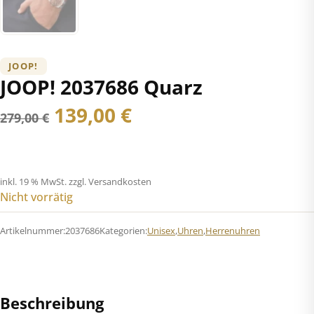
JOOP!
JOOP! 2037686 Quarz
Ursprünglicher
Aktueller
139,00
€
279,00
€
Preis
Preis
war:
ist:
inkl. 19 % MwSt.
zzgl. Versandkosten
Nicht vorrätig
279,00 €
139,00 €.
Artikelnummer:
2037686
Kategorien:
Unisex
,
Uhren
,
Herrenuhren
Beschreibung