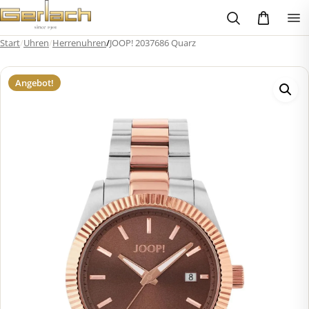
Zum
Inhalt
springen
Start
/
Uhren
/
Herrenuhren
/
JOOP! 2037686 Quarz
Angebot!