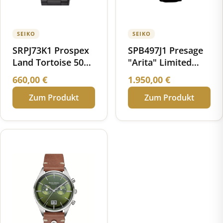
SEIKO
SEIKO
SRPJ73K1 Prospex
SPB497J1 Presage
Land Tortoise 50
"Arita" Limited
Jahre Seiko
Edition Automatik
660,00
€
1.950,00
€
Deutschland
Porzellan
Zum Produkt
Zum Produkt
Limited Edition
Zifferblatt