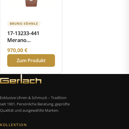
BRUNO SÖHNLE
17-13233-441
Merano
Chronograph
970,00
€
Zum Produkt
Exklusive Uhren & Schmuck – Tradition
seit 1901. Persönliche Beratung, geprüfte
Qualität und ausgewählte Marken.
KOLLEKTION