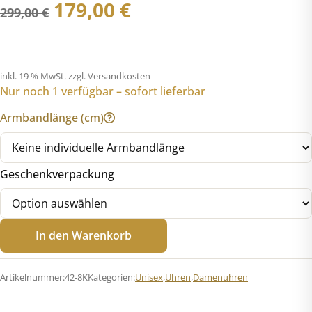
Ursprünglicher
Aktueller
179,00
€
299,00
€
Preis
Preis
war:
ist:
inkl. 19 % MwSt.
zzgl. Versandkosten
Nur noch 1 verfügbar – sofort lieferbar
299,00 €
179,00 €.
Armbandlänge (cm)
Geschenkverpackung
Jacques
In den Warenkorb
Lemans
42-
8K
Artikelnummer:
42-8K
Kategorien:
Unisex
,
Uhren
,
Damenuhren
Monaco