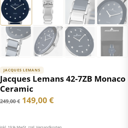
JACQUES LEMANS
Jacques Lemans 42-7ZB Monaco
Ceramic
Ursprünglicher
Aktueller
149,00
€
249,00
€
Preis
Preis
war:
ist:
inkl. 19 % MwSt.
zzgl. Versandkosten