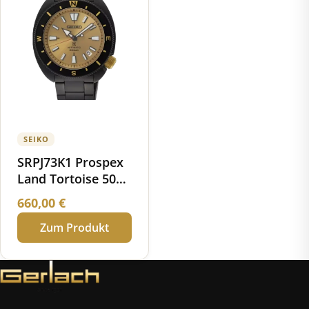
SEIKO
SRPJ73K1 Prospex
Land Tortoise 50
Jahre Seiko
660,00
€
Deutschland
Zum Produkt
Limited Edition