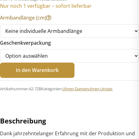
Nur noch 1 verfügbar – sofort lieferbar
249,00 €
149,00 €.
Armbandlänge (cm)
Geschenkverpackung
Jacques
In den Warenkorb
Lemans
42-
7ZB
Artikelnummer:
42-7ZB
Kategorien:
Uhren
,
Damenuhren
,
Unisex
Monaco
Ceramic
Menge
Beschreibung
Dank jahrzehntelanger Erfahrung mit der Produktion und