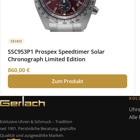
SEIKO
SSC953P1 Prospex Speedtimer Solar
Chronograph Limited Edition
860,00
€
Zum Produkt
KOL
Uhr
Alle
Exklusive Uhren & Schmuck – Tradition
seit 1901. Persönliche Beratung, geprüfte
Qualität und ausgewählte Marken.