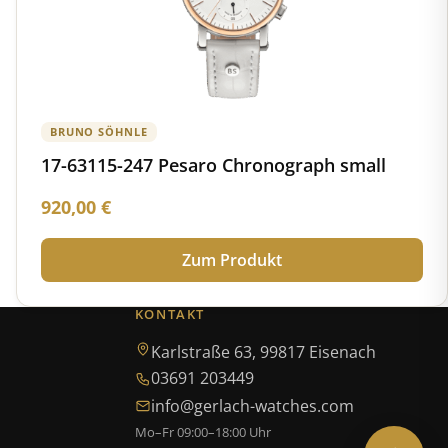
BRUNO SÖHNLE
17-63115-247 Pesaro Chronograph small
920,00
€
Zum Produkt
KONTAKT
Karlstraße 63, 99817 Eisenach
03691 203449
info@gerlach-watches.com
Mo–Fr 09:00–18:00 Uhr