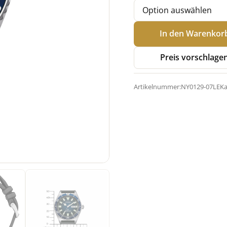
Citizen
In den Warenkor
NY0129-
07LE
Preis vorschlage
Promaster
Automatik
Artikelnummer:
NY0129-07LE
Ka
Menge