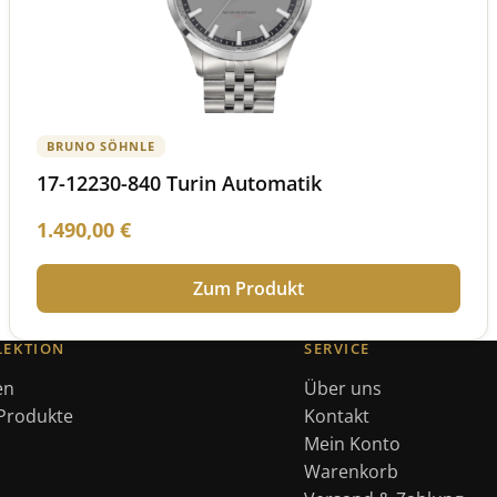
BRUNO SÖHNLE
17-12230-840 Turin Automatik
1.490,00
€
Zum Produkt
LEKTION
SERVICE
en
Über uns
 Produkte
Kontakt
Mein Konto
Warenkorb