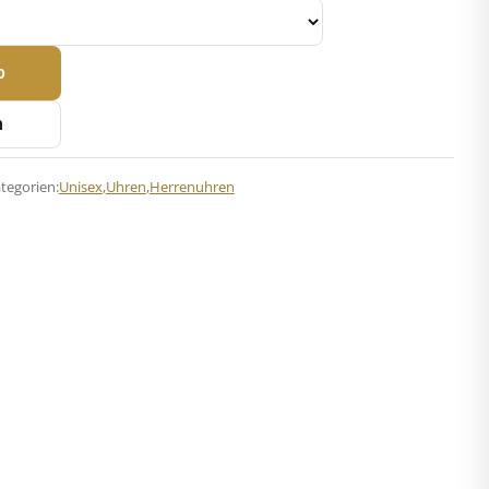
b
n
tegorien:
Unisex
,
Uhren
,
Herrenuhren