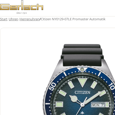
Zum
Inhalt
springen
Start
/
Uhren
/
Herrenuhren
/
Citizen NY0129-07LE Promaster Automatik