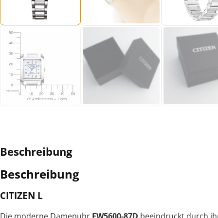
Beschreibung
Beschreibung
CITIZEN L
Die moderne Damenuhr
EW5600-87D
beeindruckt durch ih