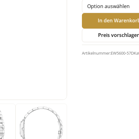
Citizen
In den Warenkor
EW5600-
87D
Preis vorschlage
Eco-
Drive
Artikelnummer:
EW5600-57D
Ka
"L"
Menge