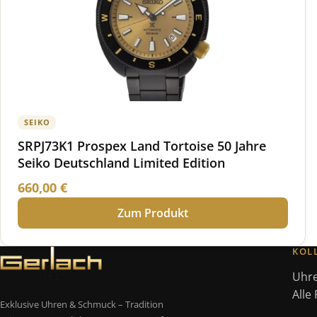
SEIKO
SRPJ73K1 Prospex Land Tortoise 50 Jahre
Seiko Deutschland Limited Edition
660,00
€
Zum Produkt
KOL
Uhr
Alle
Exklusive Uhren & Schmuck – Tradition