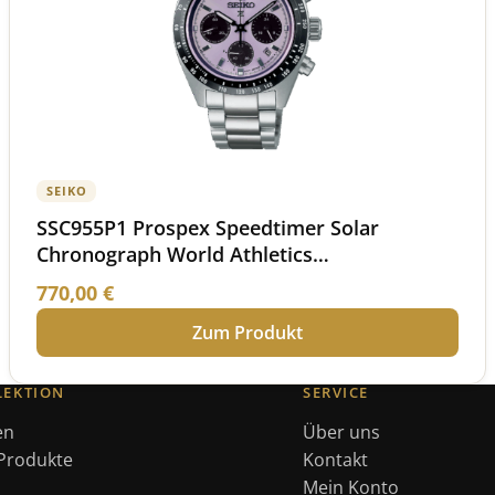
SEIKO
SSC955P1 Prospex Speedtimer Solar
Chronograph World Athletics
Championships Tokyo 25 Limited Edition
770,00
€
Zum Produkt
LEKTION
SERVICE
en
Über uns
 Produkte
Kontakt
Mein Konto