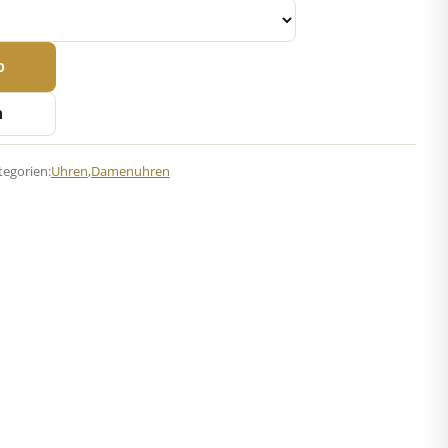
b
n
tegorien:
Uhren
,
Damenuhren