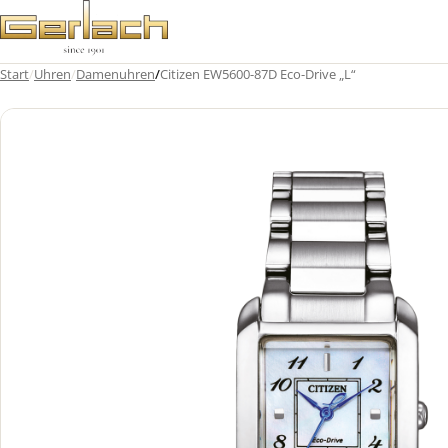
Zum
Inhalt
springen
Start
/
Uhren
/
Damenuhren
/
Citizen EW5600-87D Eco-Drive „L“