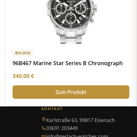
BULOVA
96B467 Marine Star Series B Chronograph
340,00
€
Zum Produkt
KONTAKT
Karlstraße 63, 99817 Eisenach
03691 203449
info@gerlach-watches.com