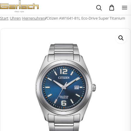
Zum
Inhalt
springen
Start
/
Uhren
/
Herrenuhren
/
Citizen AW1641-81L Eco-Drive Super Titanium