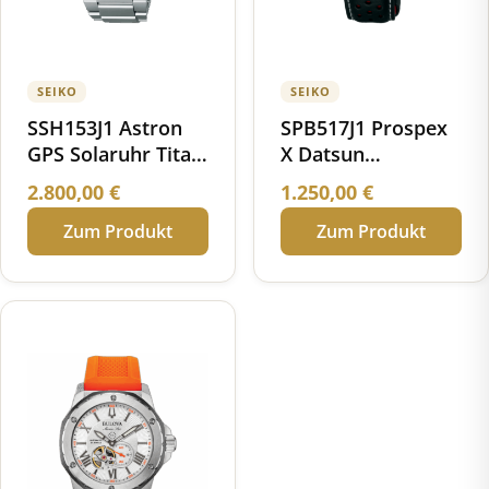
SEIKO
SEIKO
SSH153J1 Astron
SPB517J1 Prospex
GPS Solaruhr Titan
X Datsun
Keramik
Speedtimer
2.800,00
€
1.250,00
€
Automatik Limited
Zum Produkt
Zum Produkt
Edition