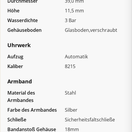
Durchmesser
39,0 mm
Höhe
11,5 mm
Wasserdichte
3 Bar
Gehäuseboden
Glasboden,verschraubt
Uhrwerk
Aufzug
Automatik
Kaliber
8215
Armband
Material des
Stahl
Armbandes
Farbe des Armbandes
Silber
Schließe
Sicherheitsfaltschließe
Bandanstoß Gehäuse
18mm