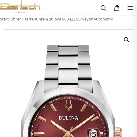
Zum
Inhalt
springen
Start
/
Uhren
/
Herrenuhren
/
Bulova 98B422 Surveyor Automatik