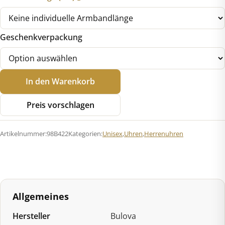
Geschenkverpackung
Bulova
In den Warenkorb
98B422
Surveyor
Preis vorschlagen
Automatik
Menge
Artikelnummer:
98B422
Kategorien:
Unisex
,
Uhren
,
Herrenuhren
Allgemeines
Hersteller
Bulova