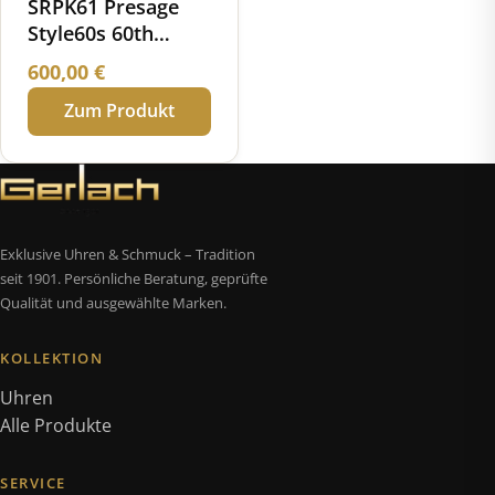
SRPK61 Presage
Style60s 60th
Anniversary
600,00
€
Limited Edition
Zum Produkt
Exklusive Uhren & Schmuck – Tradition
seit 1901. Persönliche Beratung, geprüfte
Qualität und ausgewählte Marken.
KOLLEKTION
Uhren
Alle Produkte
SERVICE