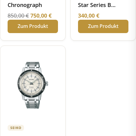
Chronograph
Star Series B
Chronograph
Ursprünglicher
Aktueller
850,00
€
750,00
€
340,00
€
Preis
Preis
Zum Produkt
Zum Produkt
war:
ist:
850,00 €
750,00 €.
SEIKO