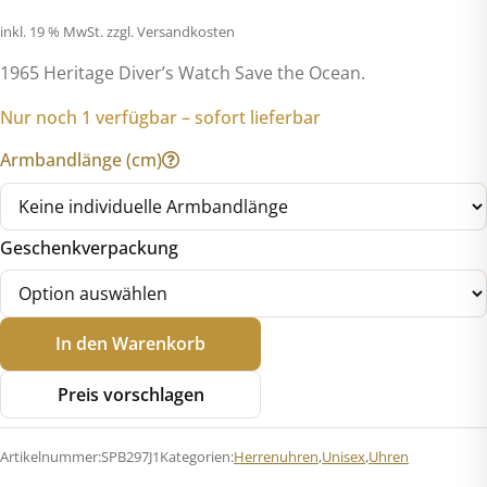
inkl. 19 % MwSt.
zzgl. Versandkosten
1965 Heritage Diver’s Watch Save the Ocean.
Nur noch 1 verfügbar – sofort lieferbar
Armbandlänge (cm)
Geschenkverpackung
Seiko
In den Warenkorb
SPB297J1
Prospex
Preis vorschlagen
Save
the
Artikelnummer:
SPB297J1
Kategorien:
Herrenuhren
,
Unisex
,
Uhren
Ocean