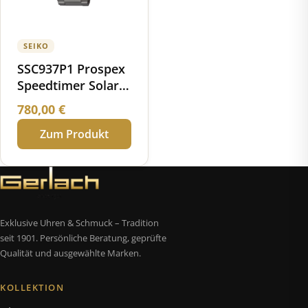
SEIKO
SSC937P1 Prospex
Speedtimer Solar
Chronograph
780,00
€
"European Limited
Zum Produkt
Edition 2023"
Exklusive Uhren & Schmuck – Tradition
seit 1901. Persönliche Beratung, geprüfte
Qualität und ausgewählte Marken.
KOLLEKTION