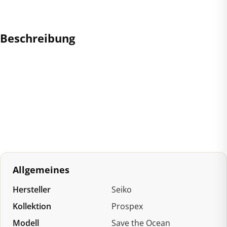
"Glacier
"
Special
Beschreibung
Edition
Menge
Allgemeines
Hersteller
Seiko
Kollektion
Prospex
Modell
Save the Ocean