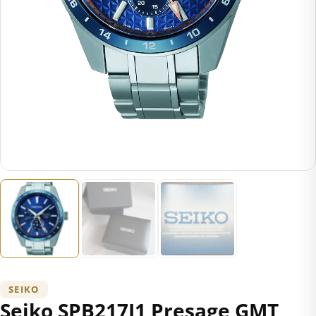
SEIKO
Seiko SPB217J1 Presage GMT