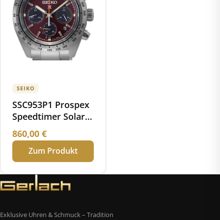
SEIKO
SSC953P1 Prospex
Speedtimer Solar
Chronograph
860,00
€
Limited Edition
Zum Produkt
Exklusive Uhren & Schmuck – Tradition