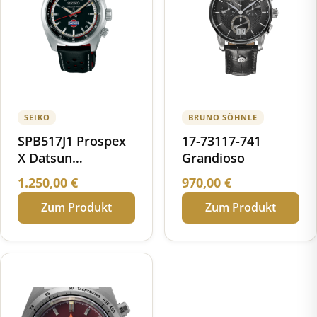
SEIKO
BRUNO SÖHNLE
SPB517J1 Prospex
17-73117-741
X Datsun
Grandioso
Speedtimer
1.250,00
€
970,00
€
Automatik Limited
Zum Produkt
Zum Produkt
Edition