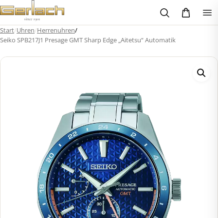
Zum
Inhalt
springen
Start
/
Uhren
/
Herrenuhren
/
Seiko SPB217J1 Presage GMT Sharp Edge „Aitetsu“ Automatik