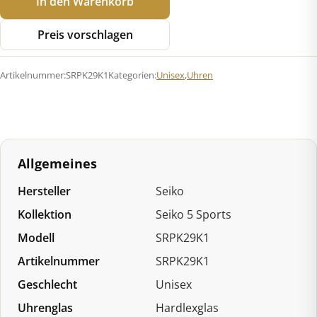
In den Warenkorb
5
Sports
Preis vorschlagen
SRPK29K1
Automatik
Artikelnummer:
SRPK29K1
Kategorien:
Unisex
,
Uhren
Menge
Allgemeines
Hersteller
Seiko
Kollektion
Seiko 5 Sports
Modell
SRPK29K1
Artikelnummer
SRPK29K1
Geschlecht
Unisex
Uhrenglas
Hardlexglas