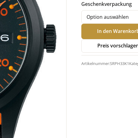
Geschenkverpackung
Seiko
In den Warenkor
5
Sports
Preis vorschlage
SRPH33K1
Field
Artikelnummer:
SRPH33K1
Kate
Series
Automatik
Menge