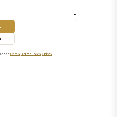
b
n
gorien:
Uhren
,
Herrenuhren
,
Unisex