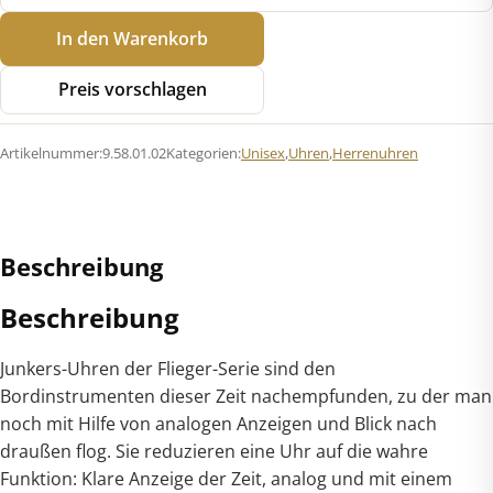
Junkers
In den Warenkorb
9.58.01.02
Flieger
Preis vorschlagen
Automatik
Menge
Artikelnummer:
9.58.01.02
Kategorien:
Unisex
,
Uhren
,
Herrenuhren
Beschreibung
Beschreibung
Junkers-Uhren der Flieger-Serie sind den
Bordinstrumenten dieser Zeit nachempfunden, zu der man
noch mit Hilfe von analogen Anzeigen und Blick nach
draußen flog. Sie reduzieren eine Uhr auf die wahre
Funktion: Klare Anzeige der Zeit, analog und mit einem