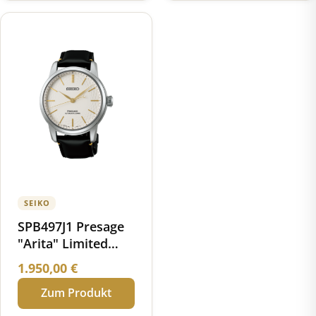
850,00 €
750,0
SEIKO
SPB497J1 Presage
"Arita" Limited
Edition Automatik
1.950,00
€
Porzellan
Zum Produkt
Zifferblatt