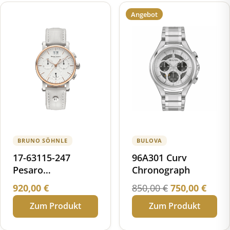
Angebot
BRUNO SÖHNLE
BULOVA
17-63115-247
96A301 Curv
Pesaro
Chronograph
Chronograph small
Ursprünglich
Aktu
920,00
€
850,00
€
750,00
€
Preis
Preis
Zum Produkt
Zum Produkt
war:
ist: