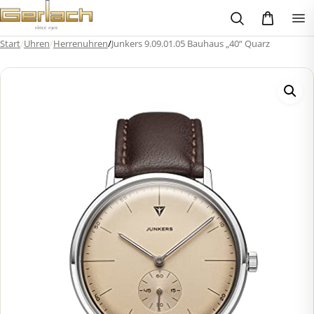
Zum
Inhalt
springen
Start
/
Uhren
/
Herrenuhren
/
Junkers 9.09.01.05 Bauhaus „40“ Quarz