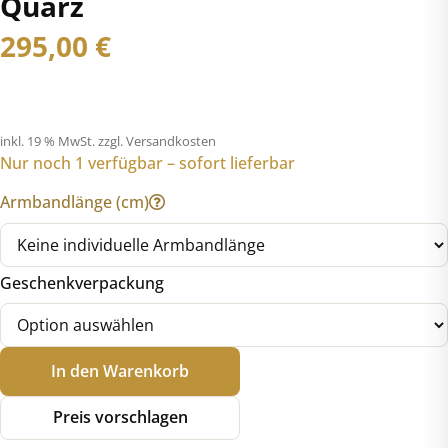
Quarz
295,00
€
inkl. 19 % MwSt.
zzgl. Versandkosten
Nur noch 1 verfügbar – sofort lieferbar
Armbandlänge (cm)
Geschenkverpackung
Junkers
In den Warenkorb
9.09.01.05
Bauhaus
Preis vorschlagen
"40"