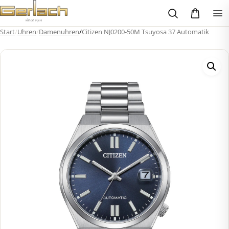
Zum
Inhalt
springen
Start
/
Uhren
/
Damenuhren
/
Citizen NJ0200-50M Tsuyosa 37 Automatik