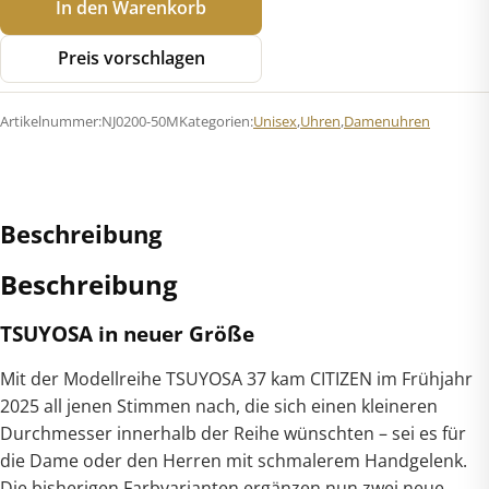
In den Warenkorb
NJ0200-
50M
Preis vorschlagen
Tsuyosa
37
Artikelnummer:
NJ0200-50M
Kategorien:
Unisex
,
Uhren
,
Damenuhren
Automatik
Menge
Beschreibung
Beschreibung
TSUYOSA in neuer Größe
Mit der Modellreihe TSUYOSA 37 kam CITIZEN im Frühjahr
2025 all jenen Stimmen nach, die sich einen kleineren
Durchmesser innerhalb der Reihe wünschten – sei es für
die Dame oder den Herren mit schmalerem Handgelenk.
Die bisherigen Farbvarianten ergänzen nun zwei neue