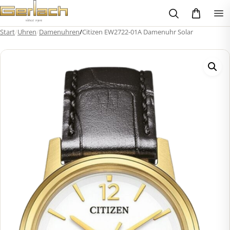
Zum
Inhalt
springen
Start
/
Uhren
/
Damenuhren
/
Citizen EW2722-01A Damenuhr Solar