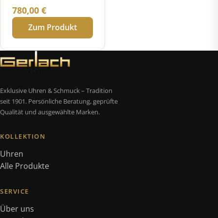
Chronograph
780,00
€
"European Limited
Zum Produkt
Edition 2023"
Exklusive Uhren & Schmuck – Tradition
seit 1901. Persönliche Beratung, geprüfte
Qualität und ausgewählte Marken.
KOLLEKTION
Uhren
Alle Produkte
SERVICE
Über uns