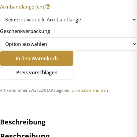
Armbandlänge (cm)
Geschenkverpackung
Citizen
In den Warenkorb
EW2722-
01A
Preis vorschlagen
Damenuhr
Solar
Artikelnummer:
EW2722-01A
Kategorien:
Uhren
,
Damenuhren
Menge
Beschreibung
Beschreibung