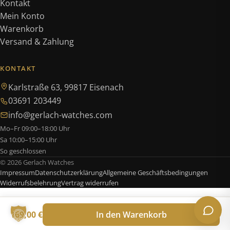
Kontakt
Mein Konto
Warenkorb
Versand & Zahlung
KONTAKT
Karlstraße 63, 99817 Eisenach
03691 203449
info@gerlach-watches.com
Mo–Fr 09:00–18:00 Uhr
Sa 10:00–15:00 Uhr
So geschlossen
© 2026 Gerlach Watches
Impressum
Datenschutzerklärung
Allgemeine Geschäftsbedingungen
Widerrufsbelehrung
Vertrag widerrufen
169,00
€
In den Warenkorb