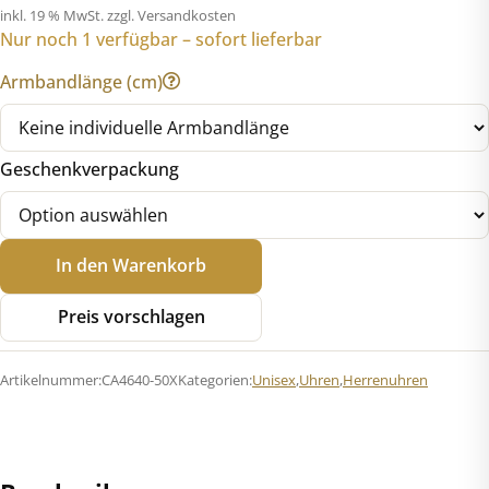
inkl. 19 % MwSt.
zzgl. Versandkosten
Nur noch 1 verfügbar – sofort lieferbar
Armbandlänge (cm)
Geschenkverpackung
Citizen
In den Warenkorb
CA4640-
50X
Preis vorschlagen
Chronograph
Eco-
Artikelnummer:
CA4640-50X
Kategorien:
Unisex
,
Uhren
,
Herrenuhren
Drive
Menge