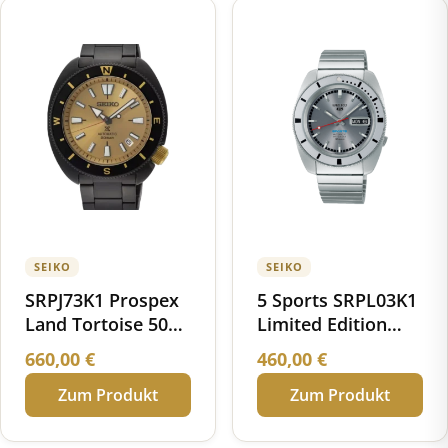
SEIKO
SEIKO
SRPJ73K1 Prospex
5 Sports SRPL03K1
Land Tortoise 50
Limited Edition
Jahre Seiko
1968 Recreation
660,00
€
460,00
€
Deutschland
Zum Produkt
Zum Produkt
Limited Edition