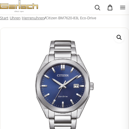
Zum
Inhalt
springen
Start
/
Uhren
/
Herrenuhren
/
Citizen BM7620-83L Eco-Drive