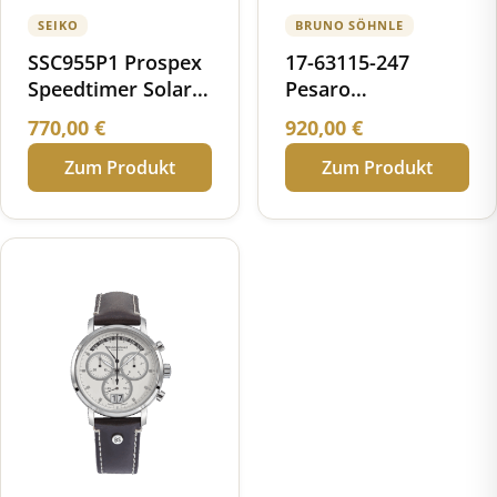
SEIKO
BRUNO SÖHNLE
SSC955P1 Prospex
17-63115-247
Speedtimer Solar
Pesaro
Chronograph
Chronograph small
770,00
€
920,00
€
World Athletics
Zum Produkt
Zum Produkt
Championships
Tokyo 25 Limited
Edition