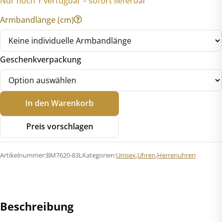
Nur noch 1 verfügbar – sofort lieferbar
Armbandlänge (cm)
Geschenkverpackung
Citizen
In den Warenkorb
BM7620-
83L
Preis vorschlagen
Eco-
Drive
Artikelnummer:
BM7620-83L
Kategorien:
Unisex
,
Uhren
,
Herrenuhren
Menge
Beschreibung