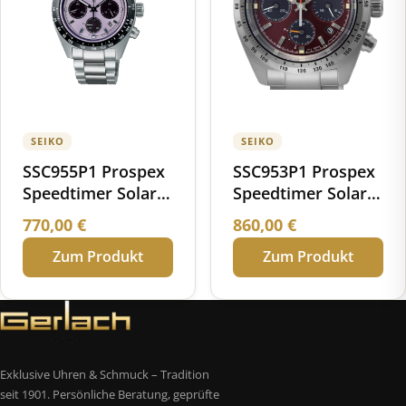
SEIKO
SEIKO
SSC955P1 Prospex
SSC953P1 Prospex
Speedtimer Solar
Speedtimer Solar
Chronograph
Chronograph
770,00
€
860,00
€
World Athletics
Limited Edition
Zum Produkt
Zum Produkt
Championships
Tokyo 25 Limited
Edition
Exklusive Uhren & Schmuck – Tradition
seit 1901. Persönliche Beratung, geprüfte