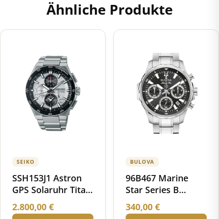
Ähnliche Produkte
SEIKO
BULOVA
SSH153J1 Astron
96B467 Marine
GPS Solaruhr Titan
Star Series B
Keramik
Chronograph
2.800,00
€
340,00
€