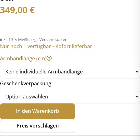
349,00
€
inkl. 19 % MwSt.
zzgl. Versandkosten
Nur noch 1 verfügbar – sofort lieferbar
Armbandlänge (cm)
Geschenkverpackung
Bulova
In den Warenkorb
97L188
Ringuhr
Preis vorschlagen
Art
Déco