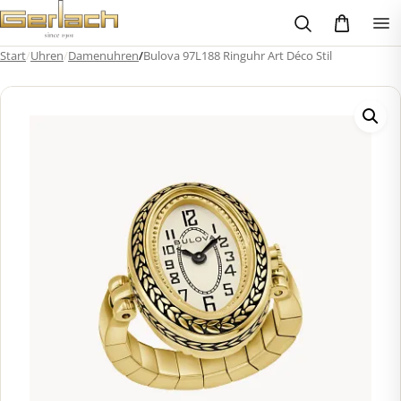
Zum
Inhalt
springen
Start
/
Uhren
/
Damenuhren
/
Bulova 97L188 Ringuhr Art Déco Stil