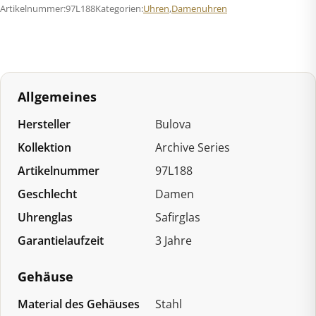
Artikelnummer:
97L188
Kategorien:
Uhren
,
Damenuhren
Stil
Menge
Allgemeines
Hersteller
Bulova
Kollektion
Archive Series
Artikelnummer
97L188
Geschlecht
Damen
Uhrenglas
Safirglas
Garantielaufzeit
3 Jahre
Gehäuse
Material des Gehäuses
Stahl