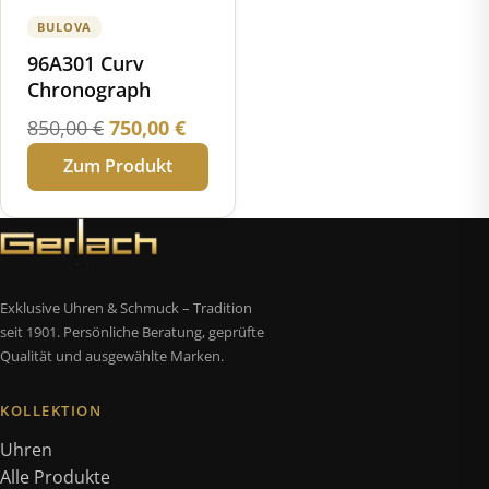
BULOVA
96A301 Curv
Chronograph
Ursprünglicher
Aktueller
850,00
€
750,00
€
Preis
Preis
Zum Produkt
war:
ist:
850,00 €
750,00 €.
Exklusive Uhren & Schmuck – Tradition
seit 1901. Persönliche Beratung, geprüfte
Qualität und ausgewählte Marken.
KOLLEKTION
Uhren
Alle Produkte