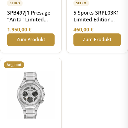
SEIKO
SEIKO
SPB497J1 Presage
5 Sports SRPL03K1
"Arita" Limited
Limited Edition
Edition Automatik
1968 Recreation
1.950,00
€
460,00
€
Porzellan
Zum Produkt
Zum Produkt
Zifferblatt
Angebot